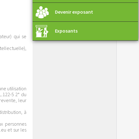
Devenir exposant
Exposants
ateur) qui se
tellectuelle),
ne utilisation
 L.122-5 2° du
revente, leur
istribution, à
ux personnes
eu et sur les