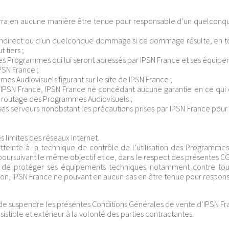
urra en aucune manière être tenue pour responsable d’un quelco
ndirect ou d’un quelconque dommage si ce dommage résulte, en to
 tiers ;
es Programmes qui lui seront adressés par IPSN France et ses équipe
PSN France ;
es Audiovisuels figurant sur le site de IPSN France ;
 IPSN France, IPSN France ne concédant aucune garantie en ce qui
de routage des Programmes Audiovisuels ;
e ses serveurs nonobstant les précautions prises par IPSN France pour
s limites des réseaux Internet.
atteinte à la technique de contrôle de l’utilisation des Programmes
f poursuivant le même objectif et ce, dans le respect des présentes CG
te, de protéger ses équipements techniques notamment contre to
usion, IPSN France ne pouvant en aucun cas en être tenue pour respon
 de suspendre les présentes Conditions Générales de vente d’IPSN Fr
stible et extérieur à la volonté des parties contractantes.