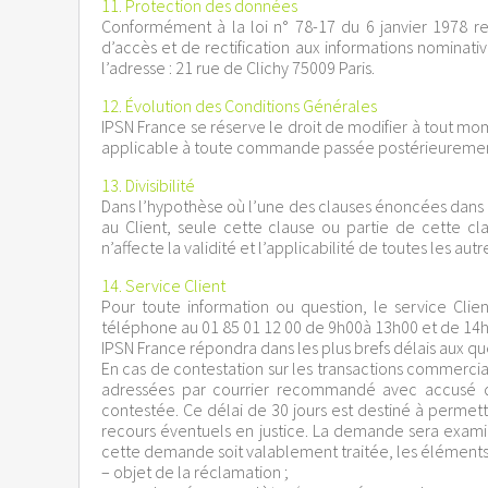
11. Protection des données
Conformément à la loi n° 78-17 du 6 janvier 1978 rela
d’accès et de rectification aux informations nominati
l’adresse : 21 rue de Clichy 75009 Paris.
12. Évolution des Conditions Générales
IPSN France se réserve le droit de modifier à tout mo
applicable à toute commande passée postérieurement à
13. Divisibilité
Dans l’hypothèse où l’une des clauses énoncées dans l
au Client, seule cette clause ou partie de cette 
n’affecte la validité et l’applicabilité de toutes les au
14. Service Client
Pour toute information ou question, le service Cli
téléphone au 01 85 01 12 00 de 9h00à 13h00 et de 14h
IPSN France répondra dans les plus brefs délais aux 
En cas de contestation sur les transactions commercia
adressées par courrier recommandé avec accusé d
contestée. Ce délai de 30 jours est destiné à permettr
recours éventuels en justice. La demande sera examin
cette demande soit valablement traitée, les élément
– objet de la réclamation ;