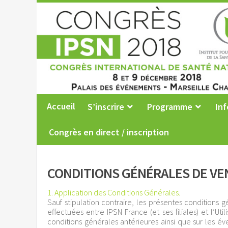
Accueil
S’inscrire
Programme
Inf
Congrès en direct / inscription
CONDITIONS GÉNÉRALES DE VE
1. Application des Conditions Générales.
Sauf stipulation contraire, les présentes conditions
effectuées entre IPSN France (et ses filiales) et l’U
conditions générales antérieures ainsi que sur les év