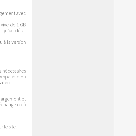
argement avec
 vive de 1 GB
 qu’un débit
u’à la version
s nécessaires
compatible ou
ateur.
échargement et
 échange ou à
 le site.