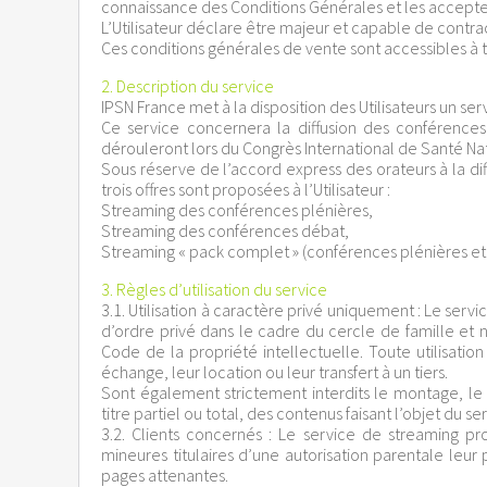
connaissance des Conditions Générales et les accepte
L’Utilisateur déclare être majeur et capable de contra
Ces conditions générales de vente sont accessibles à 
2. Description du service
IPSN France met à la disposition des Utilisateurs un ser
Ce service concernera la diffusion des conférences p
dérouleront lors du Congrès International de Santé Na
Sous réserve de l’accord express des orateurs à la dif
trois offres sont proposées à l’Utilisateur :
Streaming des conférences plénières,
Streaming des conférences débat,
Streaming « pack complet » (conférences plénières et
3. Règles d’utilisation du service
3.1. Utilisation à caractère privé uniquement : Le serv
d’ordre privé dans le cadre du cercle de famille et ne
Code de la propriété intellectuelle. Toute utilisat
échange, leur location ou leur transfert à un tiers.
Sont également strictement interdits le montage, le pr
titre partiel ou total, des contenus faisant l’objet du s
3.2. Clients concernés : Le service de streaming 
mineures titulaires d’une autorisation parentale leu
pages attenantes.