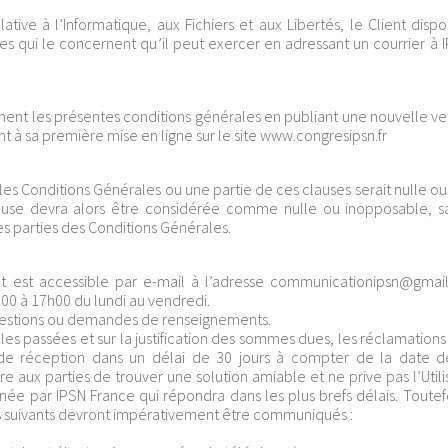
tive à l’Informatique, aux Fichiers et aux Libertés, le Client dispo
ves qui le concernent qu’il peut exercer en adressant un courrier à 
ment les présentes conditions générales en publiant une nouvelle ver
 sa première mise en ligne sur le site www.congresipsn.fr
es Conditions Générales ou une partie de ces clauses serait nulle o
clause devra alors être considérée comme nulle ou inopposable, s
tres parties des Conditions Générales.
ent est accessible par e-mail à l’adresse communicationipsn@gma
00 à 17h00 du lundi au vendredi.
questions ou demandes de renseignements.
les passées et sur la justification des sommes dues, les réclamations
e réception dans un délai de 30 jours à compter de la date de
e aux parties de trouver une solution amiable et ne prive pas l’Util
ée par IPSN France qui répondra dans les plus brefs délais. Toutef
s suivants devront impérativement être communiqués :