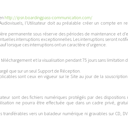
ien
http://ipsn.boardingpass-communication.com/
ovisuels, l’Utilisateur doit au préalable créer un compte en re
anière permanente sous réserve des périodes de maintenance et d’e
tuelles interruptions exceptionnelles. Les interruptions seront notifié
auf lorsque ces interruptions ont un caractère d’urgence.
téléchargement et la visualisation pendant 75 jours sans limitation
rgé que sur un seul Support de Réception.
licables sont ceux en vigueur sur le Site au jour de la souscription
sateur sont des fichiers numériques protégés par des dispositions 
tilisation ne pourra être effectuée que dans un cadre privé, gratui
 transférables vers un baladeur numérique ni gravables sur CD, DV