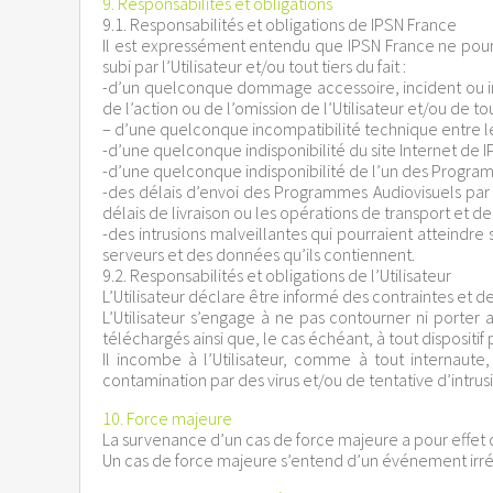
9. Responsabilités et obligations
9.1. Responsabilités et obligations de IPSN France
Il est expressément entendu que IPSN France ne po
subi par l’Utilisateur et/ou tout tiers du fait :
-d’un quelconque dommage accessoire, incident ou i
de l’action ou de l’omission de l’Utilisateur et/ou de tout
– d’une quelconque incompatibilité technique entre l
-d’une quelconque indisponibilité du site Internet de I
-d’une quelconque indisponibilité de l’un des Programm
-des délais d’envoi des Programmes Audiovisuels par
délais de livraison ou les opérations de transport et 
-des intrusions malveillantes qui pourraient atteindr
serveurs et des données qu’ils contiennent.
9.2. Responsabilités et obligations de l’Utilisateur
L’Utilisateur déclare être informé des contraintes et de
L’Utilisateur s’engage à ne pas contourner ni porter 
téléchargés ainsi que, le cas échéant, à tout dispositi
Il incombe à l’Utilisateur, comme à tout internau
contamination par des virus et/ou de tentative d’intr
10. Force majeure
La survenance d’un cas de force majeure a pour effet
Un cas de force majeure s’entend d’un événement irrési