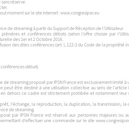
 sans réserve.
cter.
tout moment sur le site internet : www.congresipsn.eu
vice de streaming à partir du Support de Réception de l’Utilisateur.
lénières et conférences débats (selon l’offre choisie par l’Utilis
turelle des 1er et 2 Octobre 2016.
fusion des dites conférences (art. L.122-2 du Code de la propriété in
 conférences débat).
ice de streaming proposé par IPSN France est exclusivement limité à u
 peut être destiné à une utilisation collective au sens de l’article
ion en dehors ce cadre est strictement prohibée et notamment leur 
êt, l’échange, la reproduction, la duplication, la transmission, la d
ervice de streaming.
proposé par IPSN France est réservé aux personnes majeures ou a
r permettant d’effectuer une commande sur le site www.congresipsn.