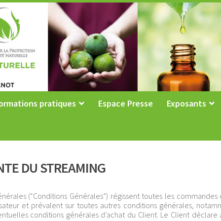
ormations pratiques
Espace Presse
Exposants
NTE DU STREAMING
 générales (“Conditions Générales”) régissent toutes les commandes
tilisateur et prévalent sur toutes autres conditions générales, notam
entuelles conditions générales d’achat du Client. Le Client déclare a