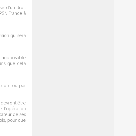
se d’un droit
IPSN France à
sion qui sera
u inopposable
ans que cela
il.com ou par
 devront être
 l’opération
isateur de ses
ois, pour que