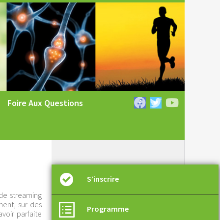
Foire Aux Questions
S’inscrire
 de streaming
ment, sur des
Programme
voir parfaite