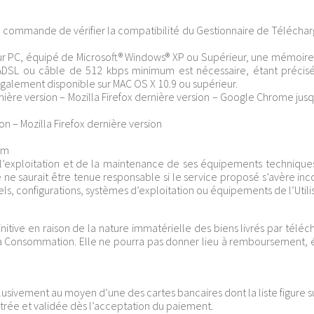
 sa commande de vérifier la compatibilité du Gestionnaire de Téléch
teur PC, équipé de Microsoft® Windows® XP ou Supérieur, une mémoire
ADSL ou câble de 512 kbps minimum est nécessaire, étant précisé
alement disponible sur MAC OS X 10.9 ou supérieur.
nière version – Mozilla Firefox dernière version – Google Chrome jusq
on – Mozilla Firefox dernière version
um
 de l’exploitation et de la maintenance de ses équipements technique
 ne saurait être tenue responsable si le service proposé s’avère in
s, configurations, systèmes d’exploitation ou équipements de l’Utilis
initive en raison de la nature immatérielle des biens livrés par tél
e la Consommation. Elle ne pourra pas donner lieu à remboursement,
ivement au moyen d’une des cartes bancaires dont la liste figure sur
trée et validée dès l’acceptation du paiement.