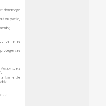
nque dommage
ut ou partie,
ments ;
 concerne les
 protéger ses
 Audiovisuels
V.
ute forme de
sable.
ance.