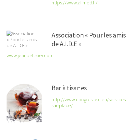
https://www.alimed.fr/
Association « Pour les amis
de A.I.D.E »
www.jeanpelissier.com
Bar à tisanes
http://www.congresipsn.eu/services-
sur-place/