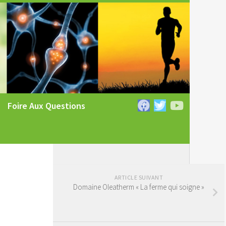
Foire Aux Questions
ARTICLE SUIVANT
Domaine Oleatherm « La ferme qui soigne »